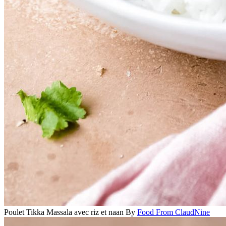
Poulet Tikka Massala avec riz et naan
By
Food From ClaudNine