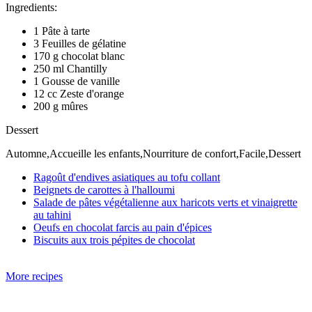
Ingredients:
1 Pâte à tarte
3 Feuilles de gélatine
170 g chocolat blanc
250 ml Chantilly
1 Gousse de vanille
12 cc Zeste d'orange
200 g mûres
Dessert
Automne,Accueille les enfants,Nourriture de confort,Facile,Dessert
Ragoût d'endives asiatiques au tofu collant
Beignets de carottes à l'halloumi
Salade de pâtes végétalienne aux haricots verts et vinaigrette
au tahini
Oeufs en chocolat farcis au pain d'épices
Biscuits aux trois pépites de chocolat
More recipes