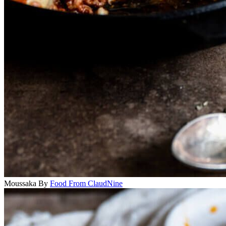
Moussaka
By
Food From ClaudNine