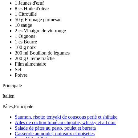
1 Jaunes d'œuf
8 cs Huile d'olive
1 Citrouille
50 g Fromage parmesan
10 sauge
2 cs Vinaigre de vin rouge
1 Oignons
1 cs Beurre
100 g noix
300 ml Bouillon de légumes
200 g Crème fraîche
Film alimentaire
Sel
Poivre
Principale
Italien
Pâtes,Principale
Saumon, risotto teriyaki de couscous perlé et shiitake
Ailes de cochon fumé au chipotle, whisky et ail noir
Salade de pâtes au pesto, poulet et burrata
Casserole au poulet, poireaux et noisettes