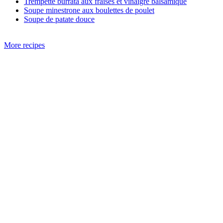
Trempette burrata aux fraises et vinaigre balsamique
Soupe minestrone aux boulettes de poulet
Soupe de patate douce
More recipes