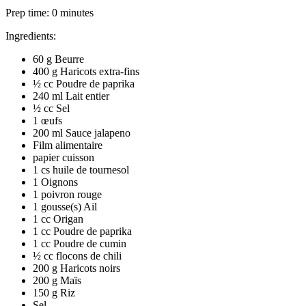
Prep time:
0 minutes
Ingredients:
60 g Beurre
400 g Haricots extra-fins
½ cc Poudre de paprika
240 ml Lait entier
½ cc Sel
1 œufs
200 ml Sauce jalapeno
Film alimentaire
papier cuisson
1 cs huile de tournesol
1 Oignons
1 poivron rouge
1 gousse(s) Ail
1 cc Origan
1 cc Poudre de paprika
1 cc Poudre de cumin
½ cc flocons de chili
200 g Haricots noirs
200 g Maïs
150 g Riz
Sel