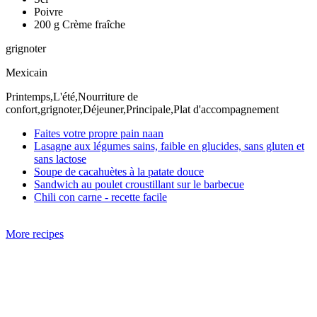
Poivre
200 g Crème fraîche
grignoter
Mexicain
Printemps,L'été,Nourriture de
confort,grignoter,Déjeuner,Principale,Plat d'accompagnement
Faites votre propre pain naan
Lasagne aux légumes sains, faible en glucides, sans gluten et
sans lactose
Soupe de cacahuètes à la patate douce
Sandwich au poulet croustillant sur le barbecue
Chili con carne - recette facile
More recipes