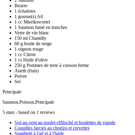
2 Saumon
Beurre
1 échalotes
1 gousse(s) Ail
1 cc Mierikswortel
1 Saumon fumé en tranches
Verre de vin blanc
150 ml Chantilly
60 g boule de neige
1 oignon rouge
1 cc Citron
1 cs Huile d'olive
250 g Pommes de terre à cuisson ferme
Aneth (frais)
Poivre
Sel
Principale
Saumon,Poisson,Principale
5
stars - based on
1
reviews
Vol-au-vent au poulet effiloché et boulettes de viande
Coquilles farcies au chorizo et crevettes
Spaghetti à l'ail et à l'huile