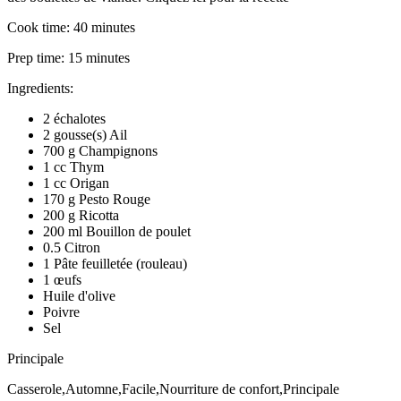
Cook time:
40 minutes
Prep time:
15 minutes
Ingredients:
2 échalotes
2 gousse(s) Ail
700 g Champignons
1 cc Thym
1 cc Origan
170 g Pesto Rouge
200 g Ricotta
200 ml Bouillon de poulet
0.5 Citron
1 Pâte feuilletée (rouleau)
1 œufs
Huile d'olive
Poivre
Sel
Principale
Casserole,Automne,Facile,Nourriture de confort,Principale