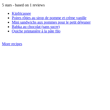
5
stars - based on
1
reviews
Kipfricassee
Poires rôties au sirop de pomme et crème vanille
Mini sandwichs aux pommes pour le petit déjeuner
Babka au chocolat (sans sucre)
Quiche printanière à la pâte filo
More recipes