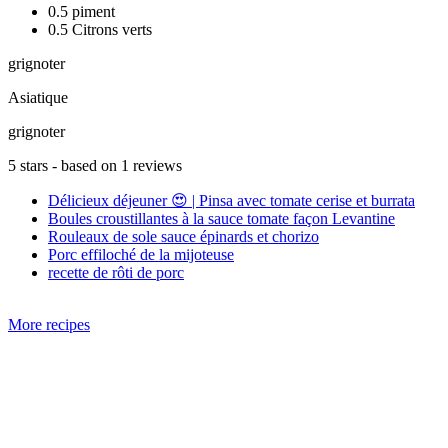
0.5 piment
0.5 Citrons verts
grignoter
Asiatique
grignoter
5
stars - based on
1
reviews
Délicieux déjeuner 😍 | Pinsa avec tomate cerise et burrata
Boules croustillantes à la sauce tomate façon Levantine
Rouleaux de sole sauce épinards et chorizo
Porc effiloché de la mijoteuse
recette de rôti de porc
More recipes