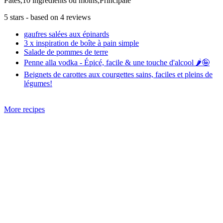
Pâtes,10 ingrédients ou moins,Principale
5
stars - based on
4
reviews
gaufres salées aux épinards
3 x inspiration de boîte à pain simple
Salade de pommes de terre
Penne alla vodka - Épicé, facile & une touche d'alcool 🌶️🤪
Beignets de carottes aux courgettes sains, faciles et pleins de
légumes!
More recipes