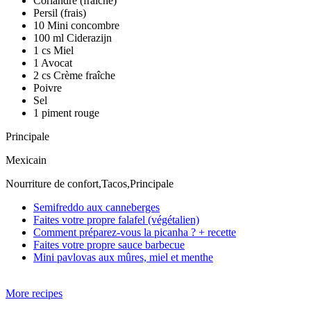
Coriandre (fraîche)
Persil (frais)
10 Mini concombre
100 ml Ciderazijn
1 cs Miel
1 Avocat
2 cs Crème fraîche
Poivre
Sel
1 piment rouge
Principale
Mexicain
Nourriture de confort,Tacos,Principale
Semifreddo aux canneberges
Faites votre propre falafel (végétalien)
Comment préparez-vous la picanha ? + recette
Faites votre propre sauce barbecue
Mini pavlovas aux mûres, miel et menthe
More recipes