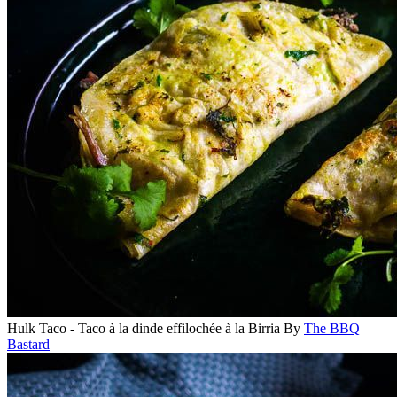
Hulk Taco - Taco à la dinde effilochée à la Birria
By
The BBQ
Bastard