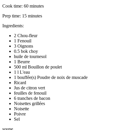
Cook time:
60 minutes
Prep time:
15 minutes
Ingredients:
2 Chou-fleur
1 Fenouil
3 Oignons
0.5 bok choy
huile de tournesol
1 Beurre
500 ml Bouillon de poulet
1 l L'eau
1 bouffée(s) Poudre de noix de muscade
Ricard
Jus de citron vert
feuilles de fenouil
6 tranches de bacon
Noisettes grillées
Noisette
Poivre
Sel
soupe