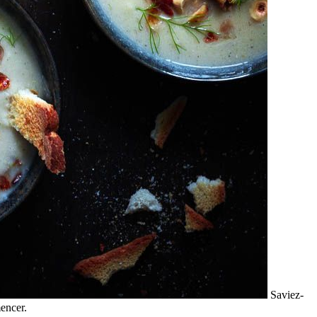
Saviez-
encer.