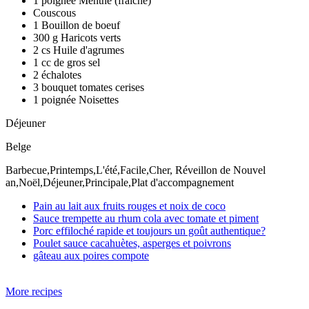
1 poignée Menthe (fraîche)
Couscous
1 Bouillon de boeuf
300 g Haricots verts
2 cs Huile d'agrumes
1 cc de gros sel
2 échalotes
3 bouquet tomates cerises
1 poignée Noisettes
Déjeuner
Belge
Barbecue,Printemps,L'été,Facile,Cher, Réveillon de Nouvel
an,Noël,Déjeuner,Principale,Plat d'accompagnement
Pain au lait aux fruits rouges et noix de coco
Sauce trempette au rhum cola avec tomate et piment
Porc effiloché rapide et toujours un goût authentique?
Poulet sauce cacahuètes, asperges et poivrons
gâteau aux poires compote
More recipes