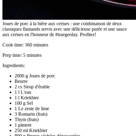
Joues de porc à la bière aux cerises : une combinaison de deux
classiques flamands servis avec une délicieuse purée et une sauce
aux cerises en l'honneur de #traegerday. Profitez!
Cook time:
360 minutes
Prep time:
5 minutes
Ingredients:
2000 g Joues de porc
Beurre
2 cs Sirop d'érable
1 l L'eau
1 l Kriekbier
100 g Sel
1 Le zeste de lime
3 Romarin (frais)
Thym (frais)
1 piment
250 ml Kriekbier
800 g Prunes séchées dénoyautées